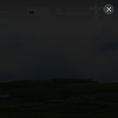
×
ация
RU-RU
рией