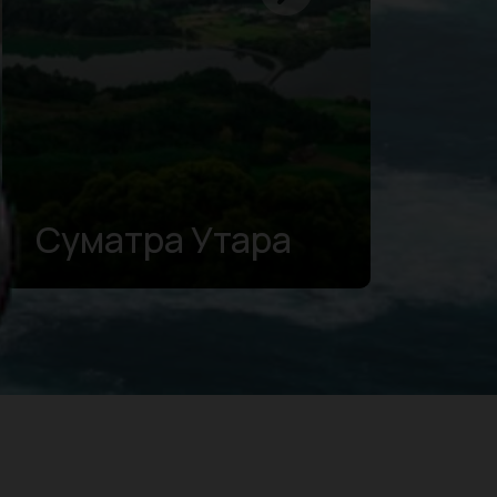
Южная Суматра
Р