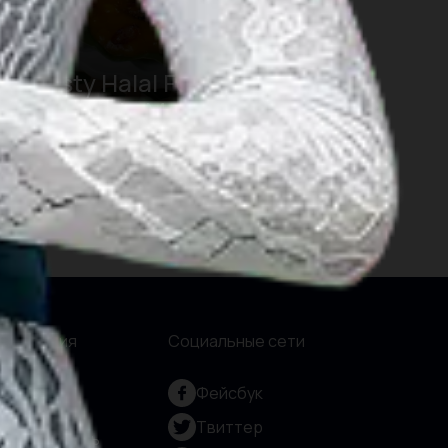
10 Tasty Halal Food You
Must Find in Medan
Посмотреть больше
формация
Социальные сети
нас
Фейсбук
рвис и
Твиттер
дотчётность