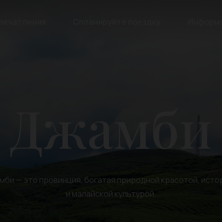
печатления
Спланируйте поездку
Информ
Джамби
мби — это провинция, богатая природной красотой, исто
и малайской культурой.