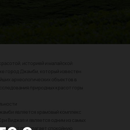
красотой, историей и малайской
же город Джамби, который известен
йших археологических объектов в
исследования природных красот горы
льности
жамби является храмовый комплекс
Сри Виджая и является одним из самых
от объект предлагает спокойную