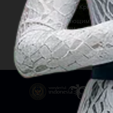
Гора Керинчи: Крыша
Суматры с
завораживающим
очарованием