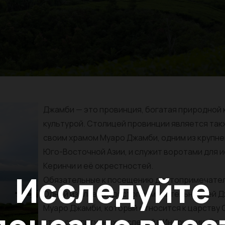
Джамби — это провинция, богатая природной 
культурой. Столицей провинции является так
своим храмом Муаро Джамби, одним из крупне
Юго-Восточной Азии, и служит воротами для 
Керинчи и её окрестностей.
Исследуйте
Обязательные к посещению достопримечате
Одной из главных достопримечательностей Д
Муаро Джамби, который относится к царству 
старых культурных наследий в Индонезии. Эт