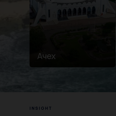
Западная
Суматра
INSIGHT