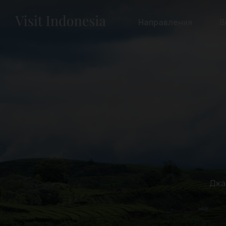
Направления
В
Джа