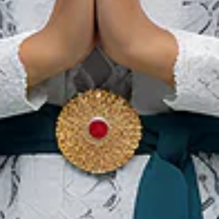
10 Tasty Halal Food You
Must Find in Medan
Наши сайты
Ин
Цифровой актив
О 
Се
по