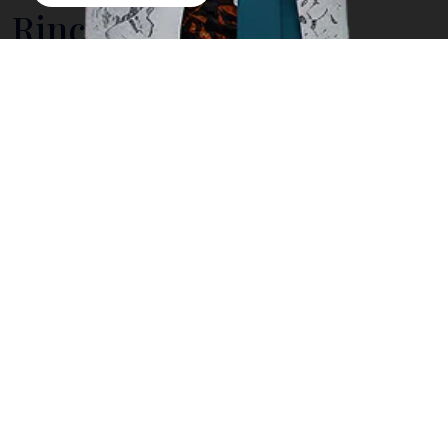
Rinca Island
Labuan Bajo, the hidden heaven in eastern Indonesia
is the gate to the UNESCO-recognized Komodo
National Park, the home for magnificent nature and
fascinating wildlife. This national park consists of
three main islands, namely Komodo Island, Rinca
Island, and Padar Island. Contrary to popular belief,
Rinca Island has the largest population of komodo
dragons. Yes, you can find more komodo dragons in
Rinca Island compared to
Komodo Island
.
The beauty of Rinca Island has become famous to
both local and foreign tourists. Now let's learn
everything you need to know before coming to Rinca
Island.