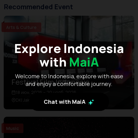
Recommended Event
Arts & Culture
Explore Indonesia
with
MaiA
Welcome to Indonesia, explore with ease
Festival Film Indonesia
and enjoy a comfortable journey.
18 июн. 2026 – 20 нояб. 2026
DKI Jakarta
Chat with MaiA
Music