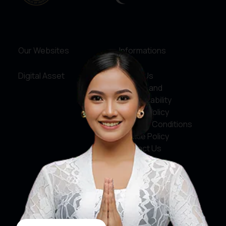
Our Websites
Informations
Digital Asset
About Us
Service and
Accountability
Privacy Policy
Terms & Conditions
Cookie Policy
Contact Us
Social Media
Facebook
X