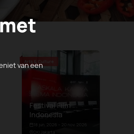
 met
Arts & Culture
eniet van een
Festival Film
Indonesia
18 jun. 2026 – 20 nov. 2026
DKI Jakarta