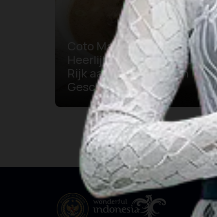
Coto Makassar, Een
Heerlijke Culinaire Schotel
Rijk aan Specerijen en
Geschiedenis