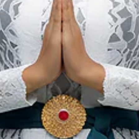
Sate Madura: Een
Legendarisch Gerecht van
het Zouteneiland
Onze websites
In