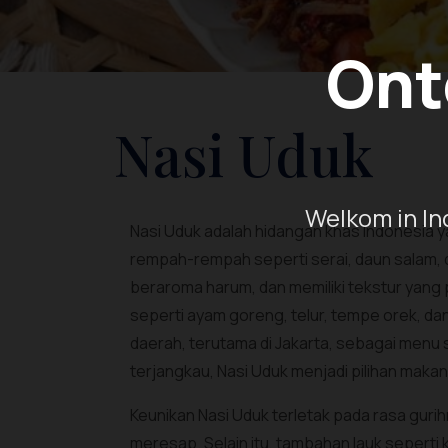
Ont
Nasi Uduk
Welkom in In
Nasi Uduk adalah hidangan khas Indonesia y
rempah-rempah seperti serai, daun salam, d
beraroma harum, dan memiliki tekstur yang 
seperti ayam goreng, telur, tempe orek, da
daerah, terutama di Jakarta, sebagai menu 
terjangkau, Nasi Uduk menjadi pilihan makan
Keunikan Nasi Uduk terletak pada rasa gur
meresap. Selain itu, tambahan lauk sepert