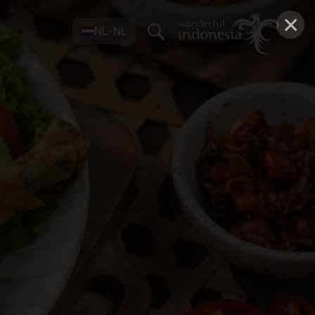
×
NL-NL