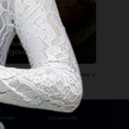
Ayam Taliwang: Een
Verrukkelijk Culinaire
Erfgoed van de Sasak
See More
formatie
Sociale media