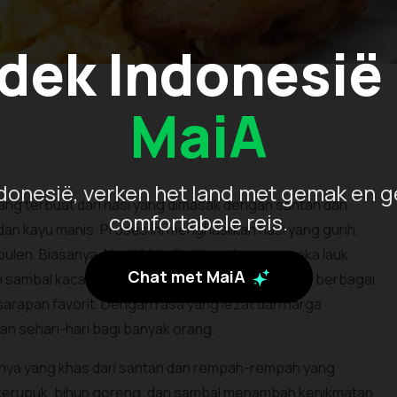
dek Indonesië
MaiA
donesië, verken het land met gemak en g
ang terbuat dari nasi yang dimasak dengan santan dan
comfortabele reis.
an kayu manis. Proses ini menghasilkan nasi yang gurih,
pulen. Biasanya, Nasi Uduk disajikan dengan aneka lauk
Chat met MaiA
n sambal kacang. Hidangan ini sering ditemukan di berbagai
sarapan favorit. Dengan rasa yang lezat dan harga
an sehari-hari bagi banyak orang.
ihnya yang khas dari santan dan rempah-rempah yang
i kerupuk, bihun goreng, dan sambal menambah kenikmatan