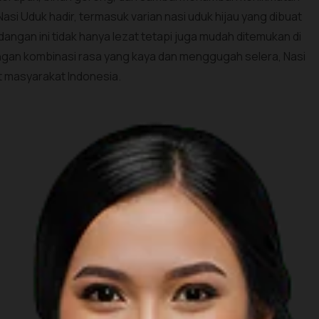
Nasi Uduk hadir, termasuk varian nasi uduk hijau yang dibuat
angan ini tidak hanya lezat tetapi juga mudah ditemukan di
an kombinasi rasa yang kaya dan menggugah selera, Nasi
it masyarakat Indonesia.