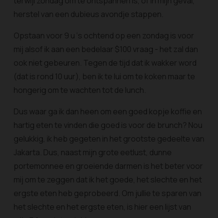
terwijl zondag om te ontspannen is, of in mijn geval,
herstel van een dubieus avondje stappen.
Opstaan voor 9 u ‘s ochtend op een zondag is voor
mij alsof ik aan een bedelaar $100 vraag - het zal dan
ook niet gebeuren. Tegen de tijd dat ik wakker word
(dat is rond 10 uur), ben ik te lui om te koken maar te
hongerig om te wachten tot de lunch.
Dus waar ga ik dan heen om een goed kopje koffie en
hartig eten te vinden die goed is voor de brunch? Nou
gelukkig, ik heb gegeten in het grootste gedeelte van
Jakarta. Dus, naast mijn grote eetlust, dunne
portemonnee en groeiende darmen is het beter voor
mij om te zeggen dat ik het goede, het slechte en het
ergste eten heb geprobeerd. Om jullie te sparen van
het slechte en het ergste eten, is hier een lijst van