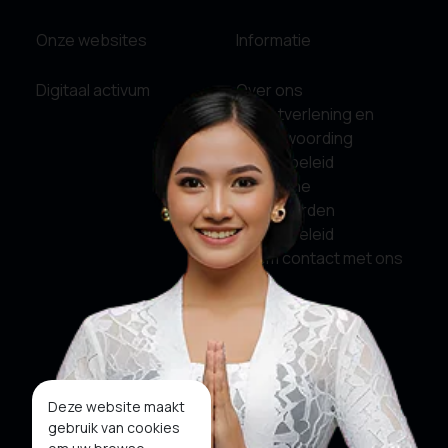
Onze websites
Informatie
Digitaal activum
Over ons
Dienstverlening en
verantwoording
Privacybeleid
Algemene
Voorwaarden
Cookiebeleid
Neem contact met ons
op
Sociale media
Facebook
Deze website maakt
gebruik van cookies
Twitter