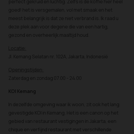
perfect gekruid en luchtig. Zelfs is de koffie hier heel
goed! het is versgemalen, vol met smaak en het
meest belangrijk is dat ze niet verbrand is. Ik raad u
deze plek aan voor degene die van een hartig,
gezond en overheerlijk maaltijd houd.
Locatie:
Jl. Kemang Selatan nr. 102A, Jakarta, Indonesië
Openingstijden:
Zaterdag en zondag 07.00 - 24.00
KOI Kemang
In dezelfde omgeving waar ik woon, zit ook het lang
gevestigde KOI in Kemang. Het is een canon op het
gebied van restaurant vestigingen in Jakarta, een
chique en verfijnd restaurant met verschillende