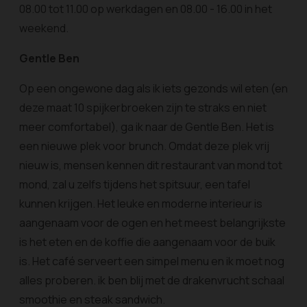
08.00 tot 11.00 op werkdagen en 08.00 - 16.00 in het
weekend.
Gentle Ben
Op een ongewone dag als ik iets gezonds wil eten (en
deze maat 10 spijkerbroeken zijn te straks en niet
meer comfortabel), ga ik naar de Gentle Ben. Het is
een nieuwe plek voor brunch. Omdat deze plek vrij
nieuw is, mensen kennen dit restaurant van mond tot
mond, zal u zelfs tijdens het spitsuur, een tafel
kunnen krijgen. Het leuke en moderne interieur is
aangenaam voor de ogen en het meest belangrijkste
is het eten en de koffie die aangenaam voor de buik
is. Het café serveert een simpel menu en ik moet nog
alles proberen. ik ben blij met de drakenvrucht schaal
smoothie en steak sandwich.