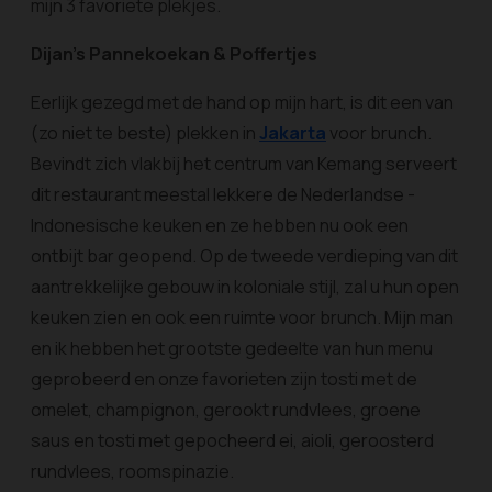
mijn 3 favoriete plekjes.
Dijan’s Pannekoekan & Poffertjes
Eerlijk gezegd met de hand op mijn hart, is dit een van
(zo niet te beste) plekken in
Jakarta
voor brunch.
Bevindt zich vlakbij het centrum van Kemang serveert
dit restaurant meestal lekkere de Nederlandse -
Indonesische keuken en ze hebben nu ook een
ontbijt bar geopend. Op de tweede verdieping van dit
aantrekkelijke gebouw in koloniale stijl, zal u hun open
keuken zien en ook een ruimte voor brunch. Mijn man
en ik hebben het grootste gedeelte van hun menu
geprobeerd en onze favorieten zijn tosti met de
omelet, champignon, gerookt rundvlees, groene
saus en tosti met gepocheerd ei, aioli, geroosterd
rundvlees, roomspinazie.