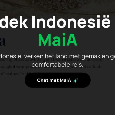
dek Indonesië
MaiA
a
donesië, verken het land met gemak en g
sisting of a loose-fitting shirt with a simple cut and long
comfortabele reis.
or songket wrapped around the waist. This outfit reflects
official and traditional events
Chat met MaiA