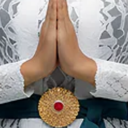
Dit Zijn de Meest Populaire
Alternatieve
Behandelingen in
Indonesië
Onze websites
In