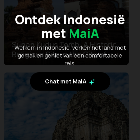
Ontdek Indonesië
met
MaiA
Sunan Kudus Tomb: A Historic
Welkom in Indonesië, verken het land met
Religious Site in the City of
gemak en geniet van een comfortabele
Ciggaretes
reis.
Chat met MaiA