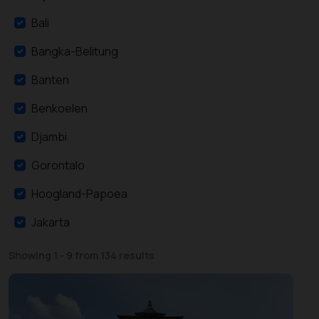
Bali
Bangka-Belitung
Banten
Benkoelen
Djambi
Gorontalo
Hoogland-Papoea
Jakarta
Lampung
Showing 1 - 9 from 134 results
Midden-Java
Midden-Kalimantan