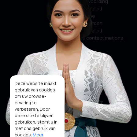
verantwoording
Privacybeleid
Algemene
Voorwaarden
Cookiebeleid
Neem contact met ons
op
Sociale media
Facebook
Deze website maakt
gebruik van cookies
Twitter
om uw browse-
Instagram
ervaring te
verbeteren. Door
Youtube
deze site te blijven
gebruiken, stemt u in
Tiktok
met ons gebruik van
cookies.
Meer