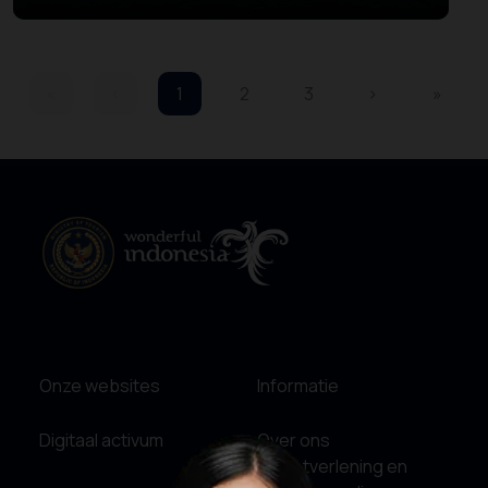
Edukatif
«
‹
1
2
3
›
»
Onze websites
Informatie
Digitaal activum
Over ons
Dienstverlening en