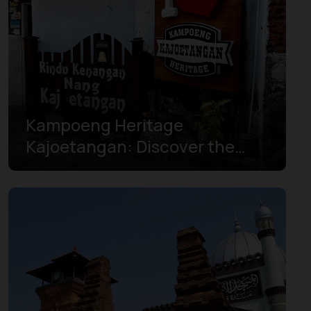
Zuid-Sulawesi
Zuid-Sumatra
Zuidoost-Sulawesi
Zuidwest-Papoea
Kampoeng Heritage
Kajoetangan: Discover the
Timeless Charm of Malang