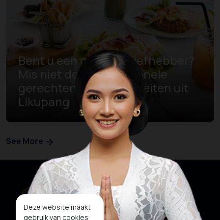
Bent u een culinaire liefhebber?
Mis niet deze 7 traditionele
gerechten en specialiteiten uit
Likupang
See More
Deze website maakt
gebruik van cookies