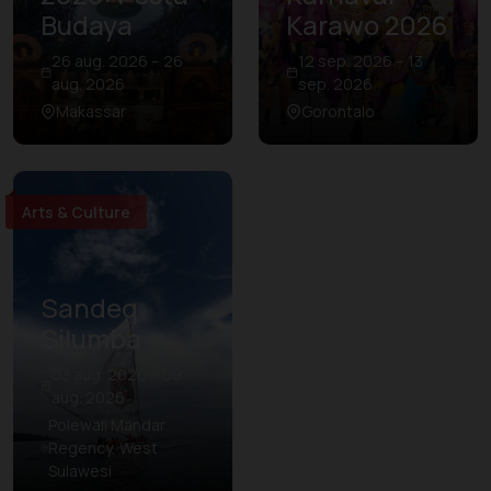
Budaya
Karawo 2026
26 aug. 2026 – 26
12 sep. 2026 – 13
aug. 2026
sep. 2026
Makassar
Gorontalo
Arts & Culture
Sandeq
Silumba
03 aug. 2026 – 09
aug. 2026
Polewali Mandar
Regency, West
Sulawesi