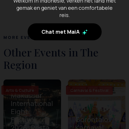
Welkom in Indonesië, verken het land met
gemak en geniet van een comfortabele
reis.
Chat met MaiA
MORE EVENTS
Other Events in The
Region
Arts & Culture
Carnaval & Festival
Makassar
International
Eight
Festival
Gorontalo
2026: Pesta
Karnaval