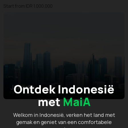
Start from IDR 1.000.000
Ontdek Indonesië
Jakarta
met
MaiA
Welkom in Indonesië, verken het land met
gemak en geniet van een comfortabele