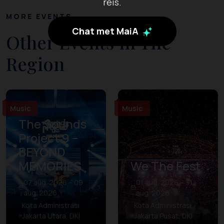
reis.
MORE EVENTS
Chat met MaiA
Other Events in The
Region
Music
Music
The Sounds
Project 9 –
BEYOND
MEMORIES
We The Fest
07 aug. 2026 – 09
01 aug. 2026 – 31
aug. 2026
aug. 2026
Kota Administrasi
Kota Administrasi
Jakarta Utara, DKI
Jakarta Pusat, DKI