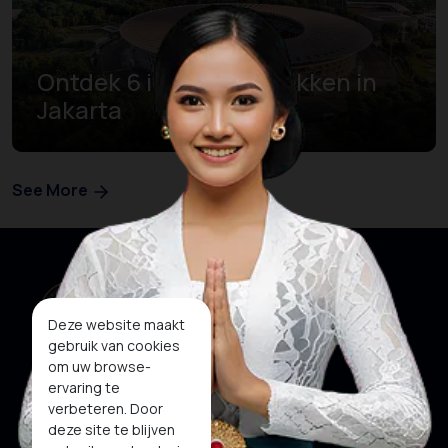
Ontdek 6 iconische plekken in
Jakarta
See More
Deze website maakt
gebruik van cookies
om uw browse-
ervaring te
verbeteren. Door
deze site te blijven
Onze websites
Sociale media