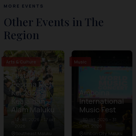
MORE EVENTS
Other Events in The
Region
Arts & Culture
Music
Festival
Pesona Meti
Kei 2026:
Amboina
Keajaiban
International
Alam Maluku
Music Fest
12 okt. 2026 – 17 okt.
30 okt. 2026 – 31
2026
okt. 2026
Southeast Maluku
Ambon City, Maluku