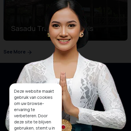
Sasadu Traditioneel Huis
See More
Deze website maakt
gebruik van cookies
om uw browse-
ervaring te
verbeteren. Door
deze site te blijven
Onze websites
Sociale media
gebruiken, stemt u in