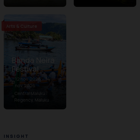
Arts & Culture
Banda Neira
Festival
12 nov. 2026 – 14
nov. 2026
Central Maluku
Regency, Maluku
INSIGHT