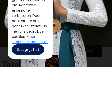
om uw browse-
ervaring te
verbeteren. Door
deze site te blijven
gebruiken, stemt u in
met ons gebruik van
cookies.
Meer
informatie vindt u hier
Ik begrijp het
MaiA
Buah Tenggaring
Buah tenggaring berasal dari pohon asli Kalimantan
yang tumbuh di hutan hujan tropis. Bentuknya
menyerupai durian, tetapi dengan duri yang lebih
pendek dan kulit lebih keras. Buah ini memiliki rasa
khas yang kaya akan minyak, sehingga sering diolah