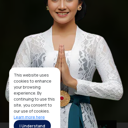
This website uses
cookies to enhance
your browsing
experience. By
continuing to use this
site, you consent to
our use of cookies.
Learn more here
I Understand
MaiA