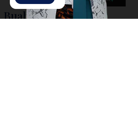
Buah Tenggaring
Buah tenggaring berasal dari pohon asli Kalimantan
yang tumbuh di hutan hujan tropis. Bentuknya
menyerupai durian, tetapi dengan duri yang lebih
pendek dan kulit lebih keras. Buah ini memiliki rasa
khas yang kaya akan minyak, sehingga sering diolah
menjadi bahan pangan atau minyak nabati.
Masyarakat lokal telah lama memanfaatkannya
sebagai sumber gizi dan bahan tradisional.
Proses pengolahan buah tenggaring cukup rumit
karena kulitnya yang keras harus dibuka dengan hati-
hati. Bijinya sering dikeringkan dan diolah menjadi
minyak bernilai tinggi. Selain itu, buah ini berpotensi