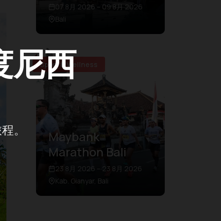
07 8月 2026 – 09 8月 2026
Bali
度尼西
Sport & Wellness
旅程。
Maybank
Marathon Bali
23 8月 2026 – 23 8月 2026
Kab. Gianyar, Bali