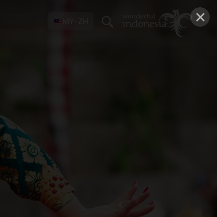
×
MY-ZH