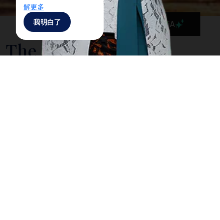
解更多
我明白了
MaiA
The Government is
Taking Action to Cleanse
Bali’s Sea from Drifting
Litter