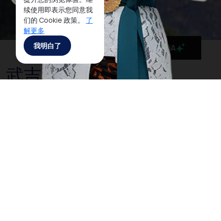
续使用即表示您同意我
们的 Cookie 政策。
了
解更多
我明白了
MaiA
武吉丁宜
许多游客来到武吉丁宜访问著名的Ngarai Sianok峡谷，
这里巨大的岩石峭壁和长在周围的群山上树木，使这个
峡谷有着引人入胜的景色。武吉丁宜由于其海拔 - 超过
900米，气候清新凉爽。这是超出普通旅游体验的最佳
景点。与其他苏门答腊景点相比，武吉丁宜可以为以镇
为根据地进行周边徒步远足的游客，或者想感受米南加
保高原文化之旅的游客。