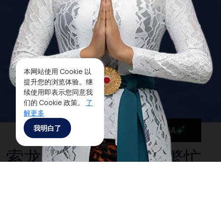
本网站使用 Cookie 以
提升您的浏览体验。继
续使用即表示您同意我
们的 Cookie 政策。
了
解更多
我明白了
MaiA
索龙，西巴布亚最为繁忙
的港口