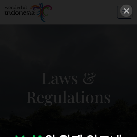
×
Laws &
Regulations