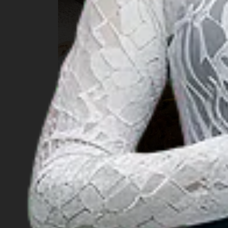
메단의 맛있는 10대 할랄음식