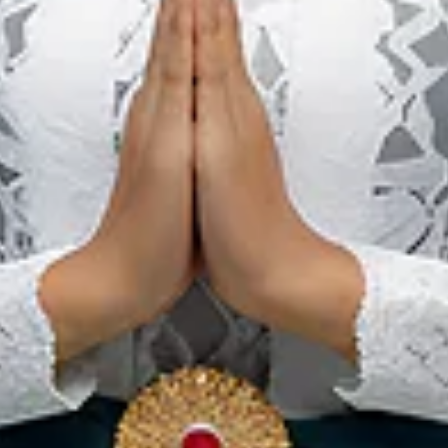
메단의 맛있는 10대 할랄음식