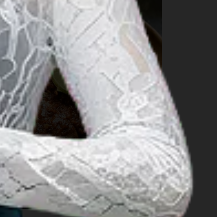
아얌 탈리왕(Ayam
Taliwang): 군침이 도는 사삭
의 요리 유산