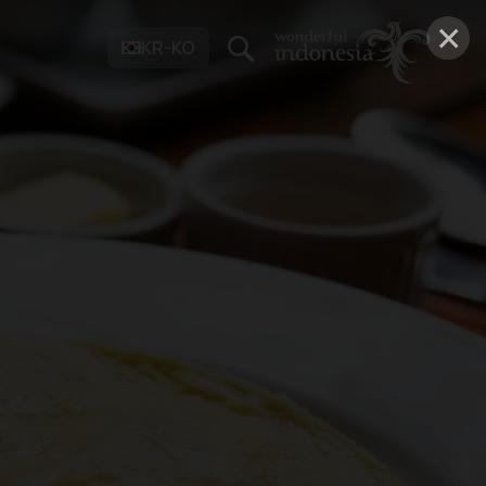
×
KR-KO