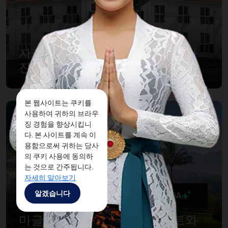
자카르타의 인스타그램을 위한 사
진찍기 좋은 명소
본 웹사이트는 쿠키를
사용하여 귀하의 브라우
징 경험을 향상시킵니
다. 본 사이트를 계속 이
용함으로써 귀하는 당사
의 쿠키 사용에 동의하
는 것으로 간주됩니다.
자세히 알아보기
알겠습니다
MaiA
마글랑 지역의 럭셔리한 리조트와