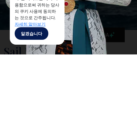
용함으로써 귀하는 당사
의 쿠키 사용에 동의하
는 것으로 간주됩니다.
자세히 알아보기
알겠습니다
MaiA
Sail Karimata Strait:
October Yacht Rally
covering four provinces
in Borneo and Sumatra
In October 2016, coinciding with the arrival of yachts
at the coast of West Kalimantan by participants of
the
Sail Indonesia
and
Sail2Indonesia Rallies
from
Australia, the
Sail Karimata Strait Yacht Rally