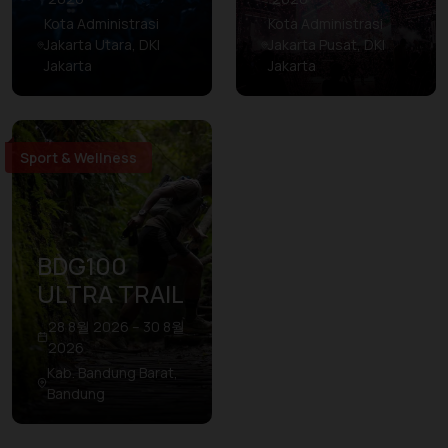
Kota Administrasi
Kota Administrasi
Jakarta Utara, DKI
Jakarta Pusat, DKI
Jakarta
Jakarta
Sport & Wellness
BDG100
ULTRA TRAIL
28 8월 2026 – 30 8월
2026
Kab. Bandung Barat,
Bandung