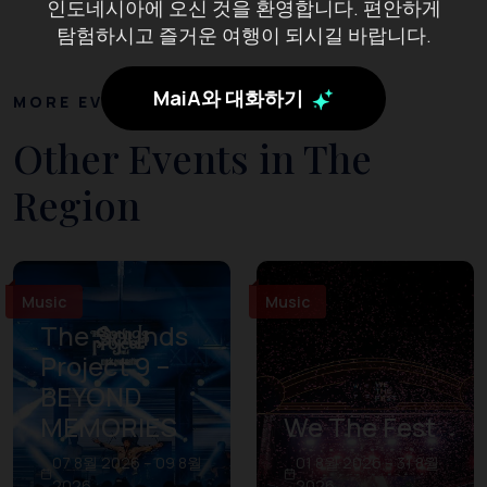
인도네시아에 오신 것을 환영합니다. 편안하게
탐험하시고 즐거운 여행이 되시길 바랍니다.
MaiA와 대화하기
MORE EVENTS
Other Events in The
Region
Music
Music
The Sounds
Project 9 –
BEYOND
MEMORIES
We The Fest
07 8월 2026 – 09 8월
01 8월 2026 – 31 8월
2026
2026