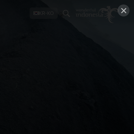
×
KR-KO