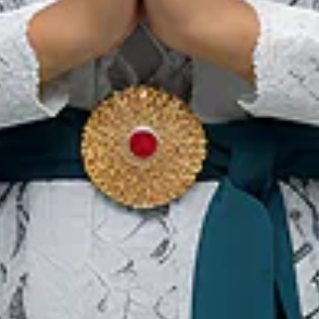
푸라 울루와투(Pura
Uluwatu), 바다가 보이는 절
벽의 꼭대기에서 천국