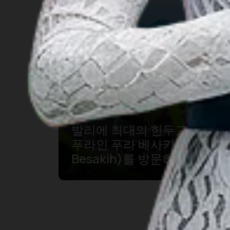
발리에 최대의 힌두교 신자들
푸라인 푸라 베사키(Pura
Besakih)를 방문하기