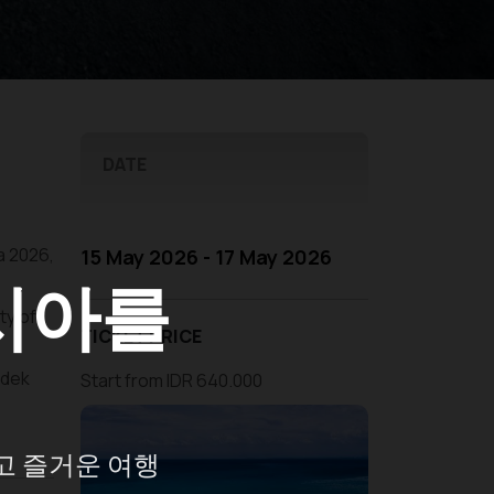
DATE
ra 2026,
15 May 2026 - 17 May 2026
시아를
ty of
TICKET PRICE
ndek
Start from IDR 640.000
고 즐거운 여행