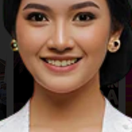
Music
M
Birds Of Tokyo & The
Rubens Live in Bali