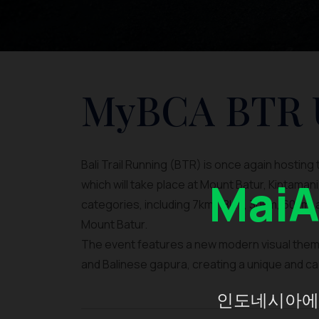
MyBCA BTR U
Bali Trail Running (BTR) is once again hosting t
Mai
which will take place at Mount Batur, Kintamani
categories, including 7km, 18km, 30km, 60km, 
Mount Batur.
The event features a new modern visual theme 
and Balinese gapura, creating a unique and ca
인도네시아에 