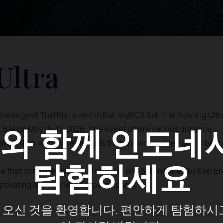
ltra
he largest Trail Run event in Bali, myBCA Bali Trail Running Ult
A
와 함께 인도네
, Bali on May 15-17, 2026. The event offers various distance
and 100km, with extreme trails that showcase the natural beau
탐험하세요
that combines Nature, Tradition, and Bali, inspired by Kain E
ptivating atmosphere for participants.
오신 것을 환영합니다. 편안하게 탐험하시