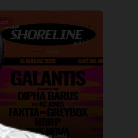
usic
DWP Shoreline Bali