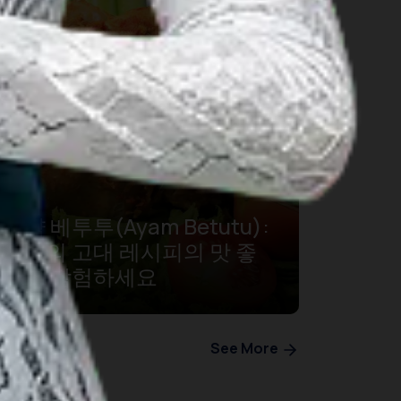
아얌 베투투(Ayam Betutu):
발리의 고대 레시피의 맛 좋
음을 탐험하세요
See More