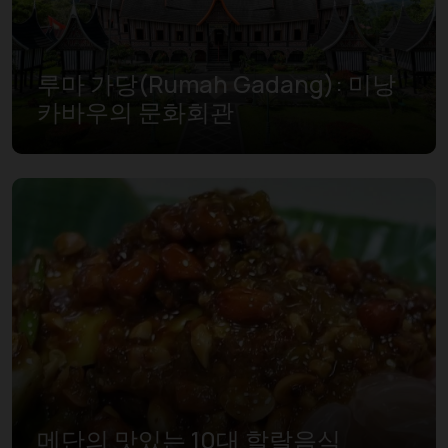
루마 가당(Rumah Gadang): 미낭
카바우의 문화회관
메단의 맛있는 10대 할랄음식