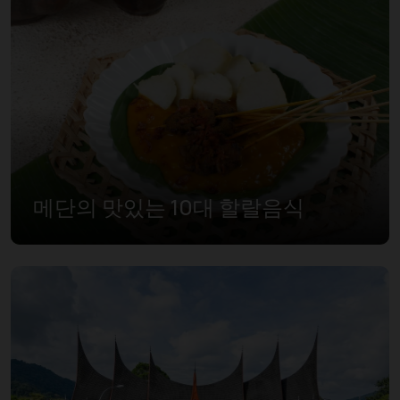
메단의 맛있는 10대 할랄음식