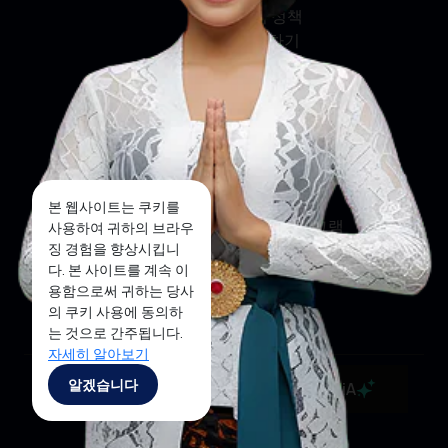
쿠키 정책
문의하기
소셜 미디어
페이스북
트위터
본 웹사이트는 쿠키를
인스타그램
사용하여 귀하의 브라우
징 경험을 향상시킵니
유튜브
다. 본 사이트를 계속 이
용함으로써 귀하는 당사
틱톡
의 쿠키 사용에 동의하
는 것으로 간주됩니다.
자세히 알아보기
Copyright ©2025 Ministry of Tourism, Republic of
알겠습니다
MaiA
Indonesia