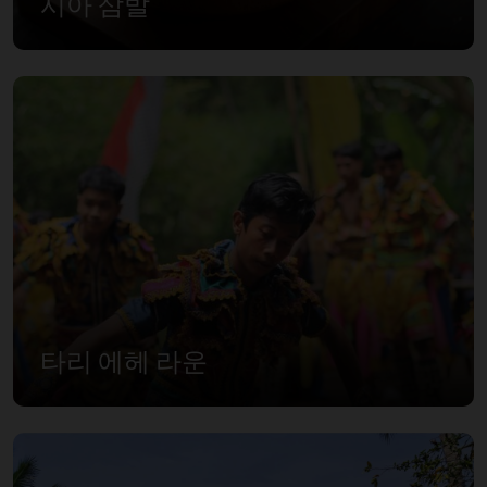
시아 삼발
타리 에헤 라운