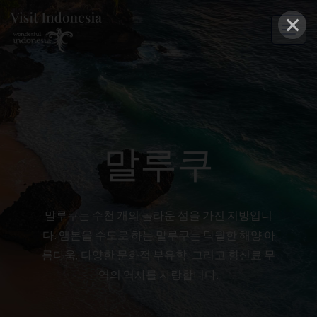
×
말루쿠
말루쿠는 수천 개의 놀라운 섬을 가진 지방입니
다. 앰본을 수도로 하는 말루쿠는 탁월한 해양 아
름다움, 다양한 문화적 부유함, 그리고 향신료 무
역의 역사를 자랑합니다.