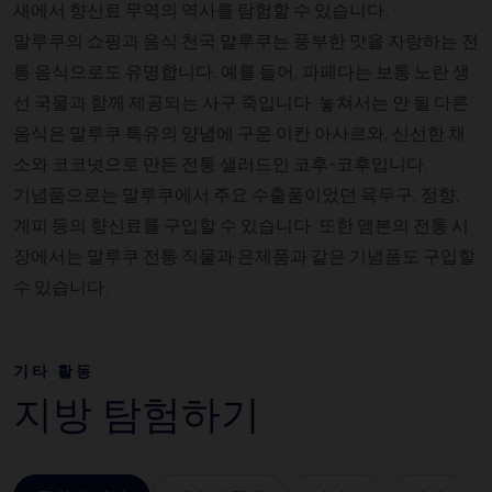
새에서 향신료 무역의 역사를 탐험할 수 있습니다.
말루쿠의 쇼핑과 음식 천국 말루쿠는 풍부한 맛을 자랑하는 전
통 음식으로도 유명합니다. 예를 들어, 파페다는 보통 노란 생
선 국물과 함께 제공되는 사구 죽입니다. 놓쳐서는 안 될 다른
음식은 말루쿠 특유의 양념에 구운 이칸 아사르와, 신선한 채
소와 코코넛으로 만든 전통 샐러드인 코후-코후입니다.
기념품으로는 말루쿠에서 주요 수출품이었던 육두구, 정향,
계피 등의 향신료를 구입할 수 있습니다. 또한 앰본의 전통 시
장에서는 말루쿠 전통 직물과 은제품과 같은 기념품도 구입할
수 있습니다.
기타 활동
지방 탐험하기