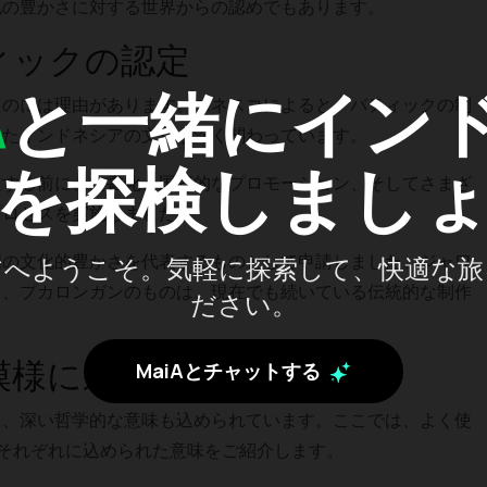
化の豊かさに対する世界からの認めでもあります。
ィックの認定
A
と一緒にイン
たのには理由があります。ユネスコによると、バティックの制
ったインドネシアの文化が深く関わっています。
を探検しまし
定する前に、文書化、国際的なプロモーション、そしてさまざ
プロセスを実施しました。
国の文化的豊かさを代表するものとして申請しました。ジャワ
アへようこそ。気軽に探索して、快適な旅
ロ、プカロンガンのものは、現在でも続いている伝統的な制作
ださい。
模様に込められた意味
MaiAとチャットする
く、深い哲学的な意味も込められています。ここでは、よく使
、それぞれに込められた意味をご紹介します。