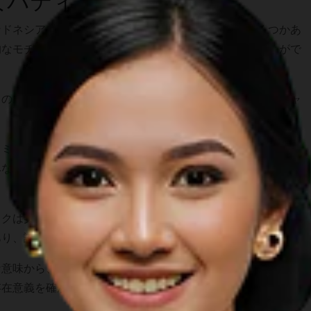
なバティック市場
ンドネシアには訪れるべき有名なバティック市場がいくつかあ
的なモチーフを、物語や独自の魅力とともに見つけることがで
タのブリンハルジョ市場、ソロのクレウェル市場、そしてジャ
。
スミや、プカロンガンのストノ・ブテッ市場を訪れることもで
みながら、職人たちから直接バティック文化について深く学ぶ
ックは美しい模様の布にとどまりません。バティックはインド
あり、誇りでもあります。
な意味から、成長し続ける地元産業や中小企業の活気に至るま
存在意義を確かに示し続けています。