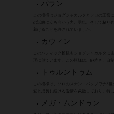
パラン
この模様はジョグジャカルタとソロの王宮
の試練に立ち向かう力、勇気、そして粘り
着けることを許されていました。
カウィン
このバティック模様もジョグジャカルタに
形に似ています。この模様は、純粋さ、自
トゥルントゥム
この模様は、ソロのスナン・パクブワナ3世
愛と成長し続ける愛情を象徴しており、特
メガ・ムンドゥン