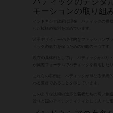
バティックのデジタ
モーションの取り組
インドネシア政府は現在、バティックの模様
した模様の識別を進めています。
若手デザイナーや現代的なファッションブ
ィックの魅力を保つための戦略の一つです
現在の具体例としては、バティックがパリ
が国際フォーラムでバティックを着用した
これらの事例は、バティックが単なる伝統
わる遺産であることを示しています。
このような技術の進歩と若者たちの高い創
誇りと国のアイデンティティとして人々に