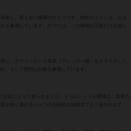
に由来し、最も古い模様のひとつです。斜めのラインは、人生
強さを象徴しています。かつては、この模様は王族だけが身に
由来し、カウィンという果実（アレンの一種）をスライスした
制心、そして賢明な行動を象徴しています。
の王妃によって創られました。トゥルントゥム模様は、真実の
に親が身に着けるジャワの伝統的な結婚式でよく使われます。