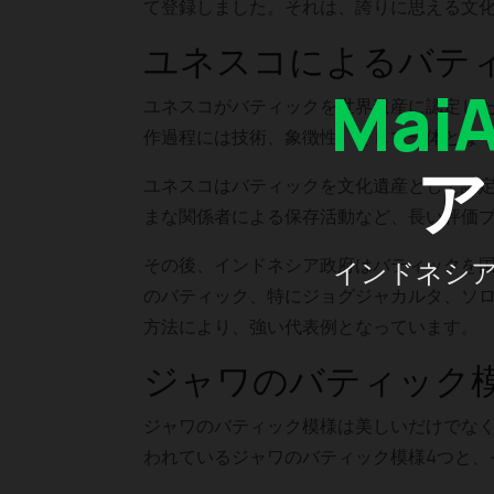
て登録しました。それは、誇りに思える文
ユネスコによるバテ
Mai
ユネスコがバティックを世界遺産に認定し
作過程には技術、象徴性、そして一体とな
ア
ユネスコはバティックを文化遺産として認
まな関係者による保存活動など、長い評価
その後、インドネシア政府はバティックを
インドネシ
のバティック、特にジョグジャカルタ、ソ
方法により、強い代表例となっています。
ジャワのバティック
ジャワのバティック模様は美しいだけでな
われているジャワのバティック模様4つと