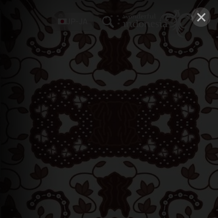
×
JP-JA