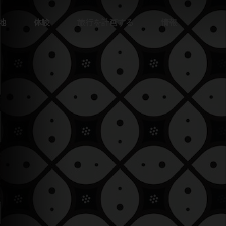
地
体験
旅行を計画する
情報