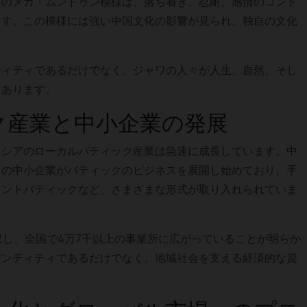
祥のメガ・ムンドゥン模様は、落ち着き、忍耐、感情のコント
ます。この模様には強い中国文化の影響が見られ、独自の文化
ティティであるだけでなく、ジャワの人々が人生、自然、そし
もあります。
ク産業と中小企業の発展
ネシアのローカルバティック産業は急速に成長しています。中
くの中小企業がバティックのビジネスを展開し始めており、手
リントバティックなど、さまざまな形式が取り入れられていま
収し、全国で4万7千以上の事業所に広がっていることが明らか
デンティティであるだけでなく、地域社会を支える経済的な資