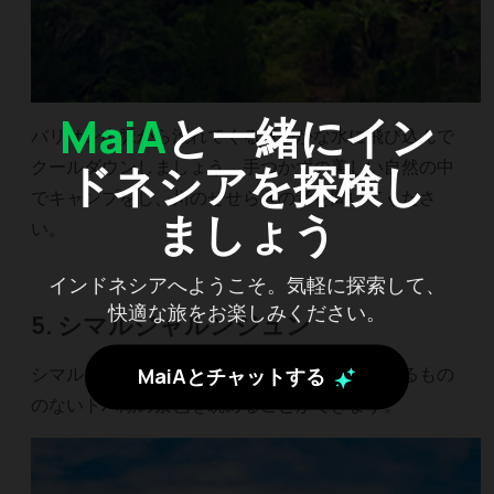
MaiA
と一緒にイン
バリサン山脈から流れてくる爽やかな水に飛び込んで
クールダウンしましょう。手つかずの美しい自然の中
ドネシアを探検し
でキャンプをし、川のせせらぎの音を聞いてくださ
ましょう
い。
インドネシアへようこそ。気軽に探索して、
快適な旅をお楽しみください。
5. シマルジャルンジュン
シマルジャルンジュンの丘の展望台からは、遮るもの
MaiAとチャットする
のないトバ湖の景色を眺めることができます。