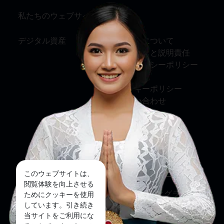
私たちのウェブサイト
情報
デジタル資産
私たちについて
サービスと説明責任
プライバシーポリシー
利用規約
クッキーポリシー
お問い合わせ
ソーシャルメディア
フェイスブック
このウェブサイトは、
ツイッター
閲覧体験を向上させる
インスタグラム
ためにクッキーを使用
しています。引き続き
ユーチューブ
当サイトをご利用にな