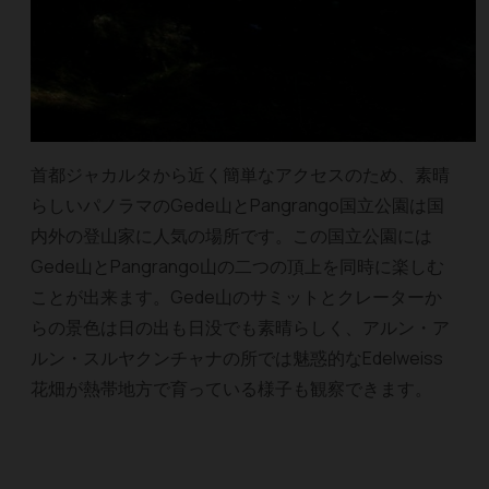
首都ジャカルタから近く簡単なアクセスのため、素晴
らしいパノラマのGede山とPangrango国立公園は国
内外の登山家に人気の場所です。この国立公園には
Gede山とPangrango山の二つの頂上を同時に楽しむ
ことが出来ます。Gede山のサミットとクレーターか
らの景色は日の出も日没でも素晴らしく、アルン・ア
ルン・スルヤクンチャナの所では魅惑的なEdelweiss
花畑が熱帯地方で育っている様子も観察できます。