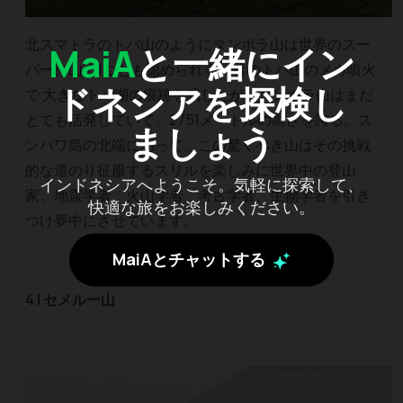
北スマトラのトバ山のようにタンボラ山は世界のスー
MaiA
と一緒にイン
パー火山の1つとも認められる。昔のトバ山のメガ噴火
ドネシアを探検し
で 大きなトバ湖の痕跡を残したが、タンボラ山はまだ
とても活発していて、2751メートルの高さを誇る。ス
ましょう
ンバワ島の北端にあって、この驚くべき山はその挑戦
的な道のり征服するスリルを楽しみに世界中の登山
インドネシアへようこそ。気軽に探索して、
家、地震学者、火山学者、考古学者、生物学者を引き
快適な旅をお楽しみください。
つけ夢中にさせています。
MaiAとチャットする
4 | セメルー山