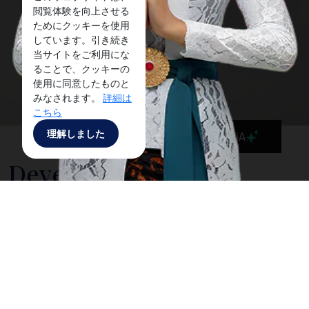
閲覧体験を向上させる
ためにクッキーを使用
しています。引き続き
当サイトをご利用にな
ることで、クッキーの
使用に同意したものと
みなされます。
詳細は
こちら
理解しました
MaiA
Development of The
Handling of The
Coronavirus 2020 in The
Province of Bali