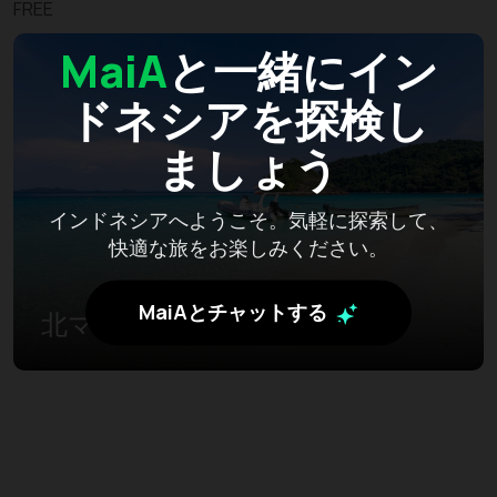
FREE
MaiA
と一緒にイン
ドネシアを探検し
ましょう
インドネシアへようこそ。気軽に探索して、
快適な旅をお楽しみください。
MaiAとチャットする
北マルク