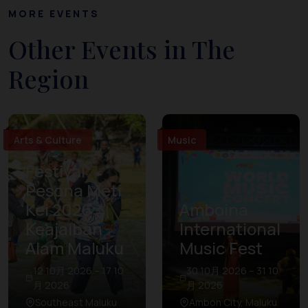
MORE EVENTS
Other Events in The
Region
Arts & Culture
Music
Festival
Pesona Meti
Kei 2026:
Amboina
Keajaiban
International
Alam Maluku
Music Fest
12 10月 2026 – 17 10
30 10月 2026 – 31 10
月 2026
月 2026
Southeast Maluku
Ambon City, Maluku