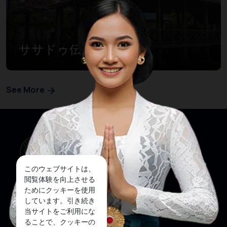
ササドゥ伝統家屋
See More
このウェブサイトは、
閲覧体験を向上させる
ためにクッキーを使用
しています。引き続き
当サイトをご利用にな
私たちのウェブサイト
ソーシャルメディア
ることで、クッキーの