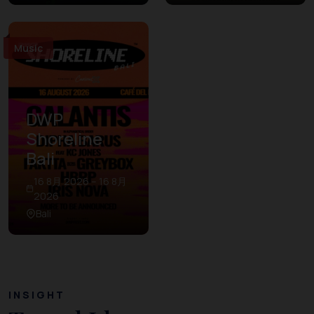
Music
DWP
Shoreline
Bali
16 8月 2026 – 16 8月
2026
Bali
INSIGHT