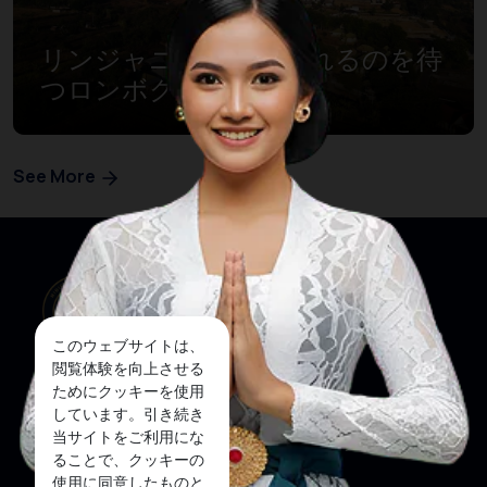
リンジャニ山：征服されるのを待
つロンボクの宝石
See More
このウェブサイトは、
閲覧体験を向上させる
ためにクッキーを使用
しています。引き続き
当サイトをご利用にな
私たちのウェブサイト
ソーシャルメディア
ることで、クッキーの
使用に同意したものと