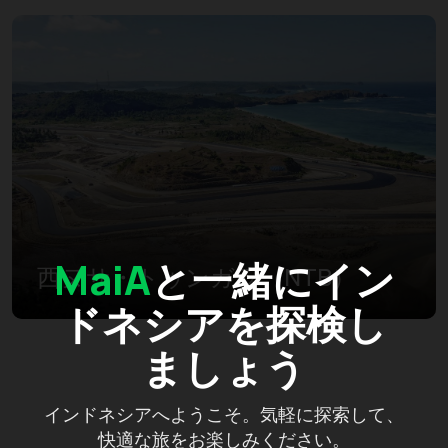
MaiA
と一緒にイン
西ヌサ・トゥンガラ（NTB）
ドネシアを探検し
ましょう
インドネシアへようこそ。気軽に探索して、
快適な旅をお楽しみください。