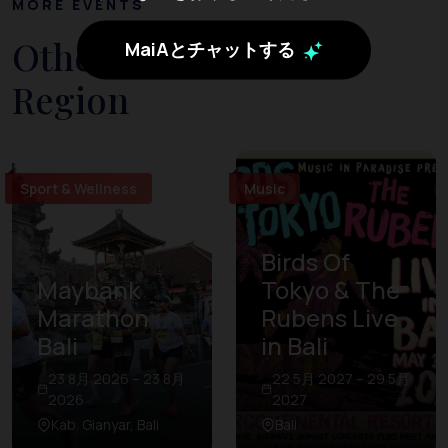
MORE EVENTS
Other Events in The
MaiAとチャットする
Region
Sport & Wellness
Music
Birds Of
Maybank
Tokyo & The
Marathon
Rubens Live
Bali
in Bali
23 8月 2026 – 23 8月
22 5月 2027 – 29 5月
2026
2027
Kab. Gianyar, Bali
Bali