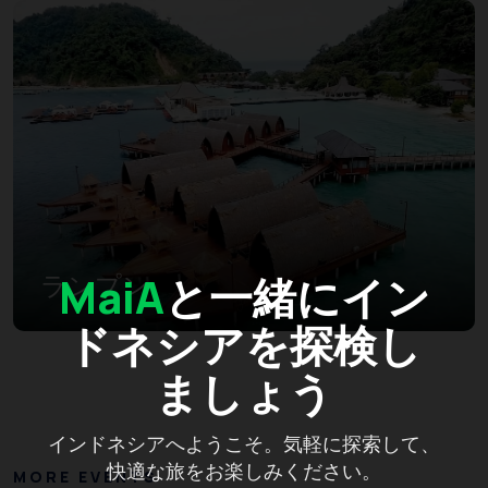
MaiA
と一緒にイン
ランプン
ドネシアを探検し
ましょう
インドネシアへようこそ。気軽に探索して、
快適な旅をお楽しみください。
MORE EVENTS