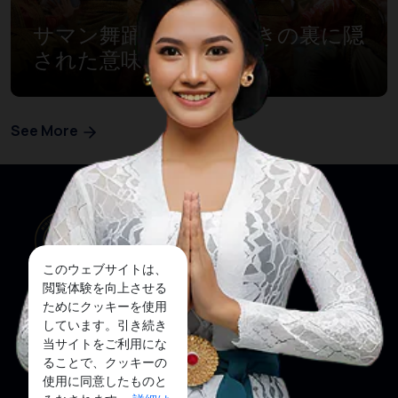
サマン舞踊 千の手の動きの裏に隠
された意味
See More
このウェブサイトは、
閲覧体験を向上させる
ためにクッキーを使用
しています。引き続き
当サイトをご利用にな
私たちのウェブサイト
ソーシャルメディア
ることで、クッキーの
使用に同意したものと