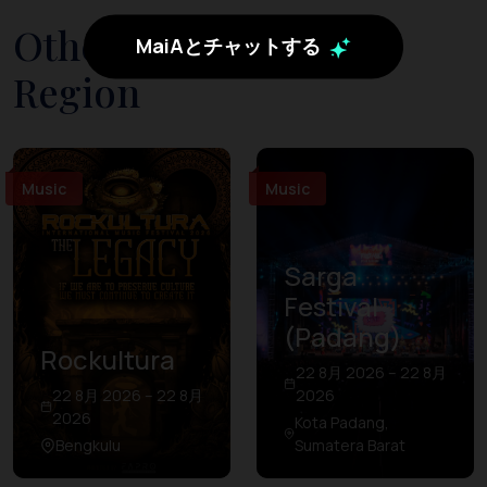
Other Events in The
MaiAとチャットする
Region
Music
Music
Sarga
Festival
(Padang)
Rockultura
22 8月 2026 – 22 8月
22 8月 2026 – 22 8月
2026
2026
Kota Padang,
Bengkulu
Sumatera Barat