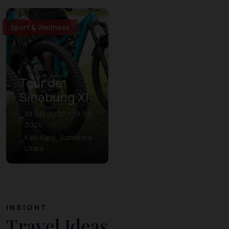
Sport & Wellness
Tour de
Sinabung XI
19 9月 2026 – 19 9月
2026
Kab. Karo, Sumatera
Utara
INSIGHT
Travel Ideas