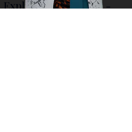
Explore Rinca Island -
UNESCO World Heritage
Site in Indonesia
Labuan Bajo, the hidden heaven in eastern Indonesia
is the gate to the UNESCO-recognized Komodo
National Park, the home for magnificent nature and
fascinating wildlife. This national park consists of
three main islands, namely Komodo Island, Rinca
Island, and Padar Island. Contrary to popular belief,
Rinca Island has the largest population of komodo
dragons. Yes, you can find more komodo dragons in
Rinca Island compared to
Komodo Island
.
The beauty of Rinca Island has become famous to