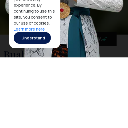
experience. By
continuing to use this
site, you consent to
our use of cookies.
Learn more here
I Understand
MaiA
Buah Tenggaring
Buah tenggaring berasal dari pohon asli Kalimantan
yang tumbuh di hutan hujan tropis. Bentuknya
menyerupai durian, tetapi dengan duri yang lebih
pendek dan kulit lebih keras. Buah ini memiliki rasa
khas yang kaya akan minyak, sehingga sering diolah
menjadi bahan pangan atau minyak nabati.
Masyarakat lokal telah lama memanfaatkannya