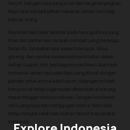
favorit. Dengan rasa yang lezat dan harga terjangkau,
Nasi Uduk menjadi pilihan makanan sehari-hari bagi
banyak orang.
Keunikan Nasi Uduk terletak pada rasa gurihnya yang
khas dari santan dan rempah-rempah yang meresap.
Selain itu, tambahan lauk seperti kerupuk, bihun
goreng, dan sambal menambah kenikmatan dalam
setiap suapan. Kini, berbagai inovasi Nasi Uduk hadir,
termasuk varian nasi uduk hijau yang dibuat dengan
pandan untuk aroma lebih harum. Hidangan ini tidak
hanya lezat tetapi juga mudah ditemukan di warung
makan hingga restoran mewah. Dengan kombinasi
rasa yang kaya dan menggugah selera, Nasi Uduk
tetap menjadi salah satu kuliner favorit masyarakat
Indonesia.
Explore Indonesia