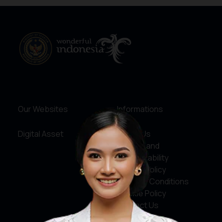
Our Websites
Informations
Digital Asset
About Us
Service and
Accountability
Privacy Policy
Terms & Conditions
Cookie Policy
Contact Us