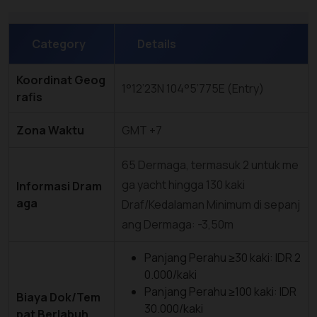
Category
Details
Koordinat Geog
1°12’23N 104°5’775E (Entry)
rafis
Zona Waktu
GMT +7
65 Dermaga, termasuk 2 untuk me
ga yacht hingga 130 kaki
Informasi Dram
aga
Draf/Kedalaman Minimum di sepanj
ang Dermaga: -3,50m
Panjang Perahu ≥30 kaki: IDR 2
0.000/kaki
Panjang Perahu ≥100 kaki: IDR
Biaya Dok/Tem
30.000/kaki
pat Berlabuh