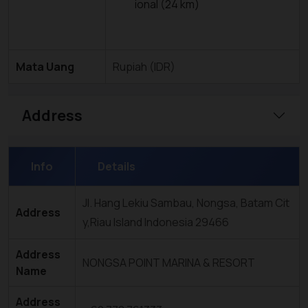
ional (24 km)
Mata Uang
Rupiah (IDR)
Address
Info
Details
Jl. Hang Lekiu Sambau, Nongsa, Batam Cit
Address
y,Riau Island Indonesia 29466
Address
NONGSA POINT MARINA & RESORT
Name
Address