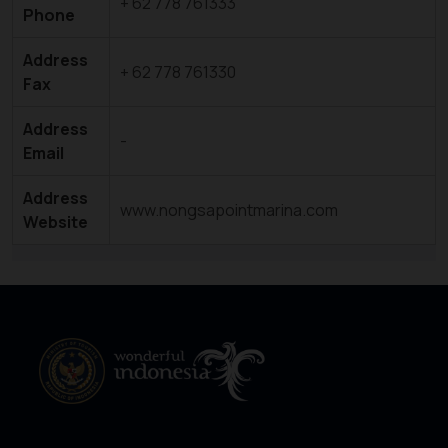
+ 62 778 761333
Phone
Address
+ 62 778 761330
Fax
Address
-
Email
Address
www.nongsapointmarina.com
Website