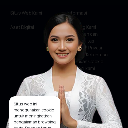
Situs Web Kami
Informasi
Aset Digital
Tentang Kami
Pelayanan dan
Akuntabilitas
Kebijakan Privasi
Syarat & Ketentuan
Kebijakan Cookie
Hubungi kami
Media Sosial
Facebook
Situs web ini
menggunakan cookie
X
untuk meningkatkan
Instagram
pengalaman browsing
Anda. Dengan terus