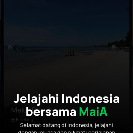
Jelajahi Indonesia
bersama
MaiA
Melur Beach
Barelang
Learn more
Selamat datang di Indonesia, jelajahi
Situated in Barelang, Melur Beach boasts pristine
dengan leluasa dan nikmati perjalanan