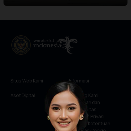
Situs Web Kami
Informasi
Aset Digital
Tentang Kami
Pelayanan dan
Akuntabilitas
Kebijakan Privasi
Syarat & Ketentuan
Kebijakan Cookie