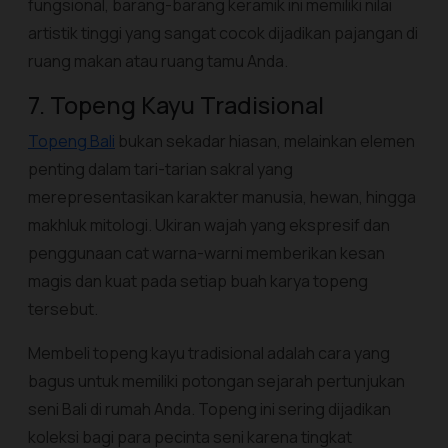
fungsional, barang-barang keramik ini memiliki nilai
artistik tinggi yang sangat cocok dijadikan pajangan di
ruang makan atau ruang tamu Anda.
7. Topeng Kayu Tradisional
Topeng Bali
bukan sekadar hiasan, melainkan elemen
penting dalam tari-tarian sakral yang
merepresentasikan karakter manusia, hewan, hingga
makhluk mitologi. Ukiran wajah yang ekspresif dan
penggunaan cat warna-warni memberikan kesan
magis dan kuat pada setiap buah karya topeng
tersebut.
Membeli topeng kayu tradisional adalah cara yang
bagus untuk memiliki potongan sejarah pertunjukan
seni Bali di rumah Anda. Topeng ini sering dijadikan
koleksi bagi para pecinta seni karena tingkat