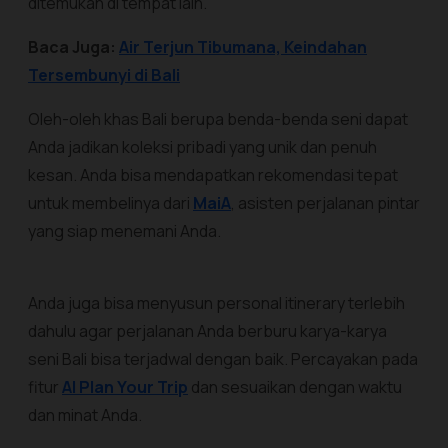
ditemukan di tempat lain.
Baca Juga:
Air Terjun Tibumana, Keindahan
Tersembunyi di Bali
Oleh-oleh khas Bali berupa benda-benda seni dapat
Anda jadikan koleksi pribadi yang unik dan penuh
kesan. Anda bisa mendapatkan rekomendasi tepat
untuk membelinya dari
MaiA
, asisten perjalanan pintar
yang siap menemani Anda.
Anda juga bisa menyusun
personal itinerary
terlebih
dahulu agar perjalanan Anda berburu karya-karya
seni Bali bisa terjadwal dengan baik. Percayakan pada
fitur
AI Plan Your Trip
dan sesuaikan dengan waktu
dan minat Anda.