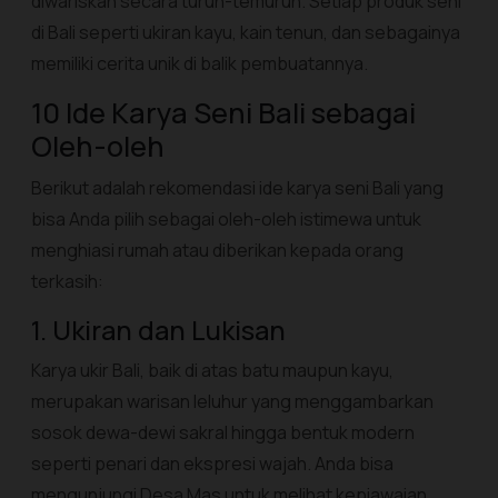
diwariskan secara turun-temurun. Setiap produk seni
di Bali seperti ukiran kayu, kain tenun, dan sebagainya
memiliki cerita unik di balik pembuatannya.
10 Ide Karya Seni Bali sebagai
Oleh-oleh
Berikut adalah rekomendasi ide karya seni Bali yang
bisa Anda pilih sebagai oleh-oleh istimewa untuk
menghiasi rumah atau diberikan kepada orang
terkasih:
1. Ukiran dan Lukisan
Karya ukir Bali, baik di atas batu maupun kayu,
merupakan warisan leluhur yang menggambarkan
sosok dewa-dewi sakral hingga bentuk modern
seperti penari dan ekspresi wajah. Anda bisa
mengunjungi Desa Mas untuk melihat kepiawaian