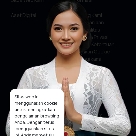
Situs Web Kami
Informasi
Aset Digital
Tentang Kami
Pelayanan dan
Akuntabilitas
Kebijakan Privasi
Syarat & Ketentuan
Kebijakan Cookie
Hubungi kami
Media Sosial
Facebook
Situs web ini
menggunakan cookie
X
untuk meningkatkan
Instagram
pengalaman browsing
Anda. Dengan terus
Youtube
menggunakan situs
ini, Anda menyetujui