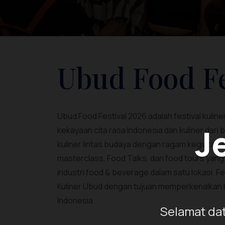
Ubud Food Fe
Ubud Food Festival 2026 adalah festival kuline
J
kekayaan cita rasa Indonesia dan kuliner dari
kuliner lintas budaya dengan ragam kegiata
masterclass, Food Talks, dan food tours yan
industri food & beverage dalam satu lokasi. Fes
Kuliner Ubud dengan tujuan memperkenalkan 
Indonesia.
Selamat dat