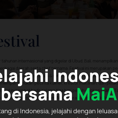
stival
r tahunan internasional yang digelar di Ubud, Bali, menampilkan
elajahi Indones
 berbagai daerah serta chef ternama. Festival ini merupakan p
n seperti pameran makanan & minuman, demo masak langsung,
g mempertemukan pecinta kuliner, kreator makanan, dan pelak
bersama
MaiA
tival ini kembali hadir selama tiga hari penuh di lokasi utama 
keanekaragaman gastronomi Nusantara dan inovasi kuliner
ang di Indonesia, jelajahi dengan leluasa