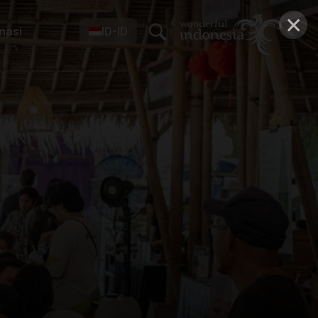
×
masi
ID-ID