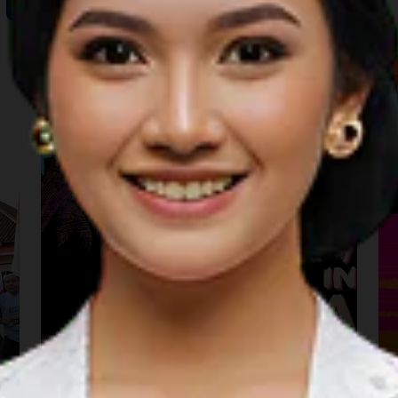
Music
M
Birds Of Tokyo & The