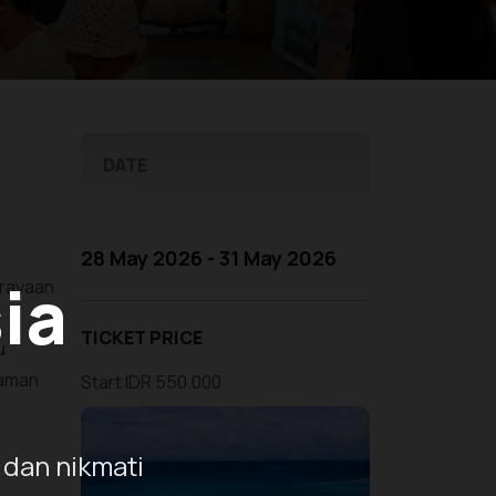
DATE
28 May 2026 - 31 May 2026
ia
erayaan
TICKET PRICE
u
Taman
Start IDR 550.000
 dan nikmati