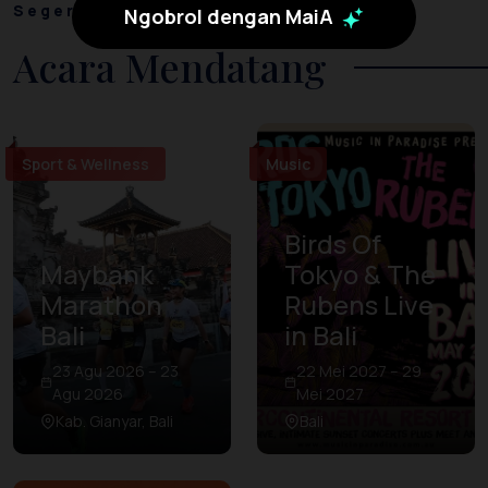
Segera Hadir
Ngobrol dengan MaiA
Acara Mendatang
Sport & Wellness
Music
Birds Of
Maybank
Tokyo & The
Marathon
Rubens Live
Bali
in Bali
23 Agu 2026 – 23
22 Mei 2027 – 29
Agu 2026
Mei 2027
Kab. Gianyar, Bali
Bali