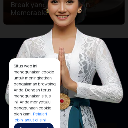
Break yang Berkelas dan
Memorable
Situs web ini
menggunakan cookie
untuk meningkatkan
pengalaman browsing
Anda. Dengan terus
menggunakan situs
Situs Web Kami
Media Sosial
ini, Anda menyetujui
penggunaan cookie
oleh kami.
Pelajari
lebih lanjut di sini
Copyright ©2025 Ministry of Tourism, Republic of