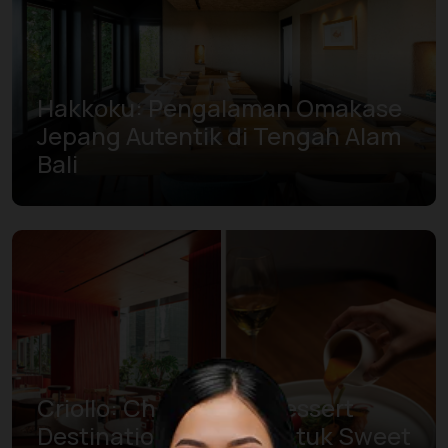
Hakkoku: Pengalaman Omakase
Jepang Autentik di Tengah Alam
Bali
Criollo: Chocolate & Dessert
Destination di Ubud untuk Sweet