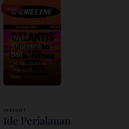
Music
DWP
Shoreline
Bali
16 Agu 2026 – 16
Agu 2026
Bali
INSIGHT
Ide Perjalanan