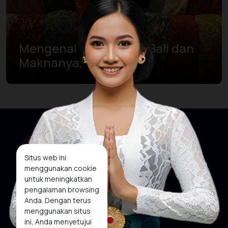
Mengenal 5 Kain Khas Bali dan
Maknanya, Yuk!
Situs web ini
menggunakan cookie
untuk meningkatkan
pengalaman browsing
Anda. Dengan terus
menggunakan situs
Situs Web Kami
Media Sosial
ini, Anda menyetujui