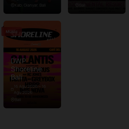
Kab. Gianyar, Bali
Bali
Music
DWP
Shoreline
Bali
16 Agu 2026 – 16
Agu 2026
Bali