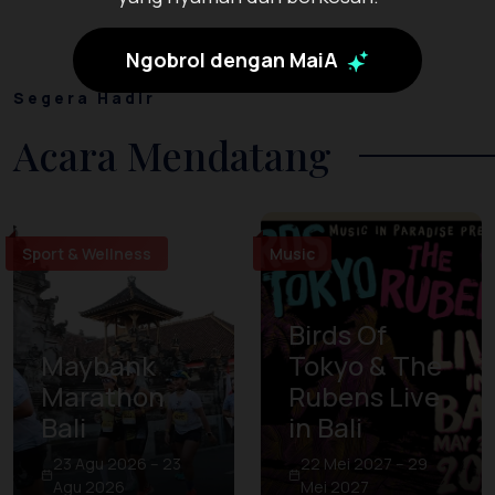
Ngobrol dengan MaiA
Segera Hadir
Acara Mendatang
Sport & Wellness
Music
Birds Of
Maybank
Tokyo & The
Marathon
Rubens Live
Bali
in Bali
23 Agu 2026 – 23
22 Mei 2027 – 29
Agu 2026
Mei 2027