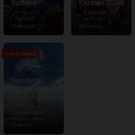
Budaya
Karawo 2026
26 Agu 2026 – 26
12 Sep 2026 – 13
Agu 2026
Sep 2026
Makassar
Gorontalo
Arts & Culture
Sandeq
Silumba
03 Agu 2026 – 09
Agu 2026
Polewali Mandar
Regency, West
Sulawesi