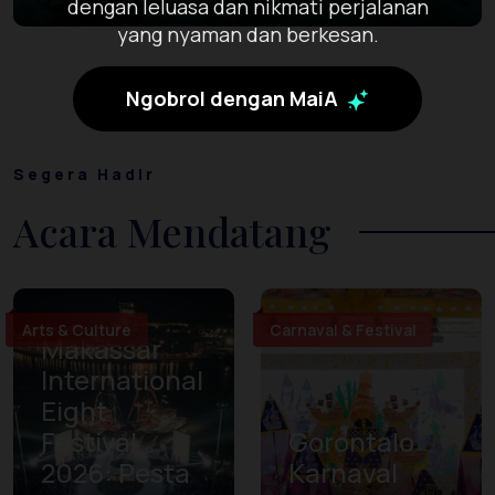
dengan leluasa dan nikmati perjalanan
yang nyaman dan berkesan.
Ngobrol dengan MaiA
Segera Hadir
Acara Mendatang
Arts & Culture
Carnaval & Festival
Makassar
International
Eight
Festival
Gorontalo
2026: Pesta
Karnaval