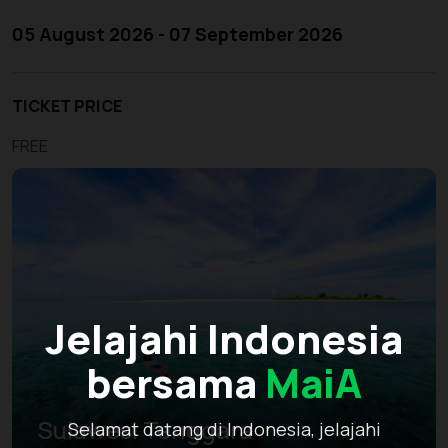
05 August 2026 - 07 September 2026
TICKET PRICE
FREE
Jelajahi Indonesia
bersama
MaiA
Sulawesi Tenggara
Selamat datang di Indonesia, jelajahi