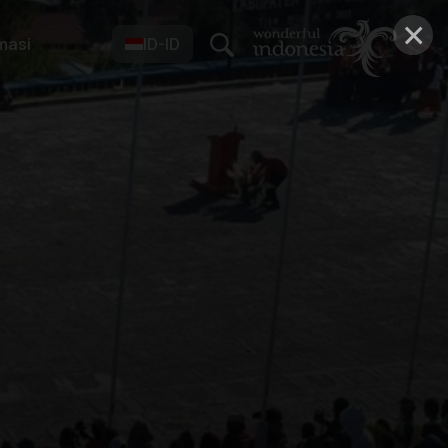
×
masi
ID-ID