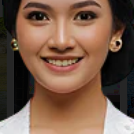
Music
A
Amboina International