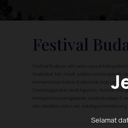
Festival Bud
Festival Budaya Lani Lanny Jaya di Kabupaten
J
teaterikal, tari, musik, pidato sastra daerah, o
memamerkan kuliner tradisional, kopi Lani Jay
Diselenggarakan awal Agustus, festival meng
memperkaya pengalaman wisata budaya. Event i
dan identitas suku Lani, sekaligus mendoron
Selamat dat