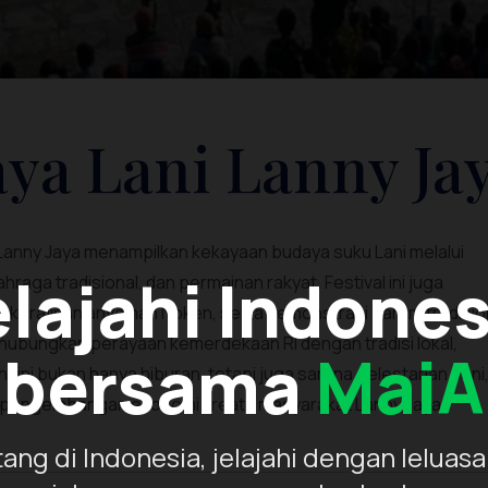
aya Lani Lanny Ja
 Lanny Jaya menampilkan kekayaan budaya suku Lani melalui
elajahi Indones
lahraga tradisional, dan permainan rakyat. Festival ini juga
a, kerajinan anyaman Noken, serta demonstrasi garam tradisio
hubungkan perayaan kemerdekaan RI dengan tradisi lokal,
bersama
MaiA
ni bukan hanya hiburan, tetapi juga sarana pelestarian seni,
g pengembangan ekonomi kreatif masyarakat Lanny Jaya.
ang di Indonesia, jelajahi dengan leluasa