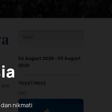
ya
DATE
04 August 2026 - 05 August
ia
2026
nal.
TICKET PRICE
 adat,
FREE
 dan nikmati