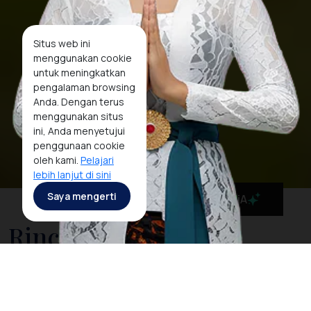
Situs web ini
menggunakan cookie
untuk meningkatkan
pengalaman browsing
Anda. Dengan terus
menggunakan situs
ini, Anda menyetujui
penggunaan cookie
oleh kami.
Pelajari
lebih lanjut di sini
Saya mengerti
MaiA
Rinca Island
Labuan Bajo, the hidden heaven in eastern Indonesia
is the gate to the UNESCO-recognized Komodo