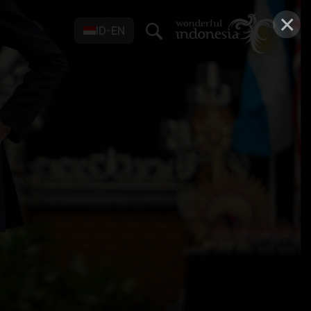
×
ID-EN