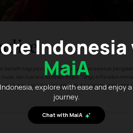
ore Indonesia
adise
MaiA
 dan berlatih bagi para penari, tetapi juga menawarkan pengal
 musik, dan suasana destinasi tropis. Tango in Paradise mena
jejaring, dan merayakan keindahan budaya tango dalam atmos
Indonesia, explore with ease and enjoy a
journey.
Chat with MaiA