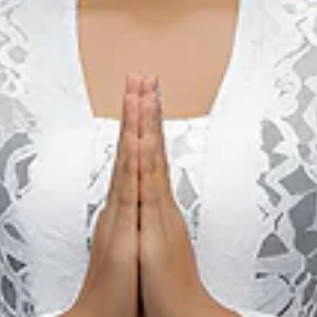
Music
M
Birds Of Tokyo & The
Rubens Live in Bali
22 Mei 2027 – 29 Mei 2027
Bali