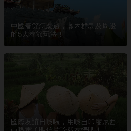
中國春節怎麼過，廖內群島及周邊
的5大春節玩法！
國際友誼日嚟啦，用嚟自印度尼西
亞嘅電子明信片詮釋友情吧！