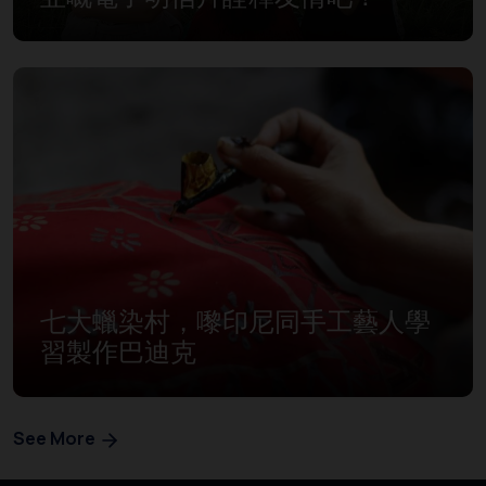
七大蠟染村，嚟印尼同手工藝人學
習製作巴迪克
See More