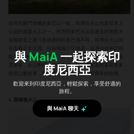
如同北蘇門達臘的多巴山一樣，坦博拉火山也是世界上
公認的超級火山之一。然而與多巴火山在過去的地質大
規模噴發之後只形成廣闊的多巴湖不同，坦博拉火山現
在依舊非常活躍，目前海拔2751米高。這座位於松巴哇
與
MaiA
一起探索印
島北部邊緣的神奇火山，吸引了來自全球各地大量的地
度尼西亞
震學家，火山學家，考古學家，生物學家當然還有更多
的登山愛好者，前來需求征服這座火山所帶來的快感。
歡迎來到印度尼西亞，輕鬆探索，享受舒適的
旅程。
4. 塞梅魯火山
與 MaiA 聊天