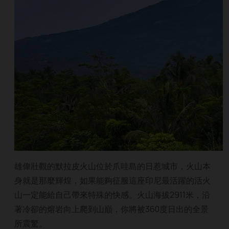
雄偉壯觀的默拉皮火山位於爪哇島的日惹城市，火山本
身就是那麼輝煌，如果能夠征服這座印尼最活躍的活火
山一定能給自己帶來特殊的快感。火山海拔2911米，沿
著冷卻的熔岩向上爬到山巔，你將被360度日出的全景
所震驚。