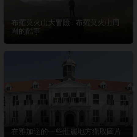
布羅莫火山大冒險 : 布羅莫火山周
圍的酷事
在雅加達的一些壯麗地方獵取圖片