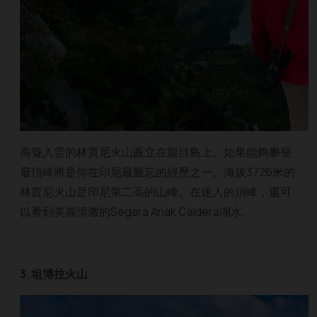
高聳入雲的林賈尼火山矗立在龍目島上。如果能夠攀登
最頂峰將是你在印尼最難忘的經歷之一。海拔3726​​米的
林賈尼火山是印尼第二高的山峰。在迷人的頂峰，還可
以看到美麗清澈的Segara Anak Caldera湖水。
3. 坦博拉火山