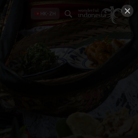
×
HK-ZH