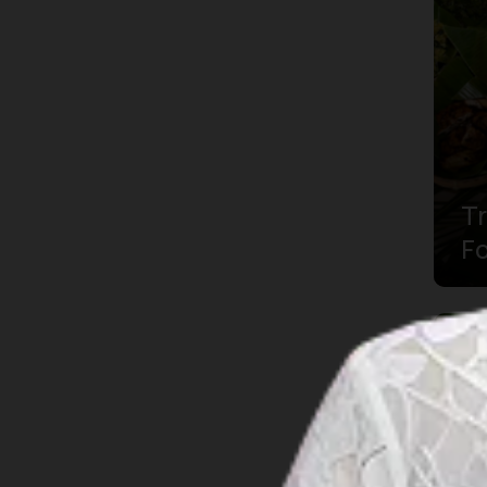
北苏门答腊
北马鲁古
南加里曼丹
南巴布亚
Tr
南苏拉威西
F
南苏门答腊
T
占碑
S
Cu
哥伦打洛
Tr
巴厘岛
巴布亚
巴布亚高地