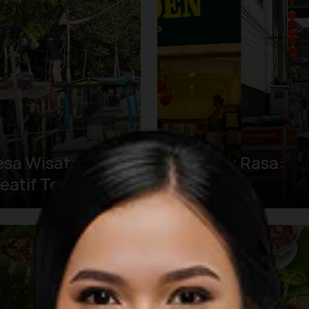
esa Wisata
Dje Djak Rasa:
eatif Terong:
Discover
scovering the
Indonesia's
avors and
Flavors Through 
aditions of
Walking Tour
litung