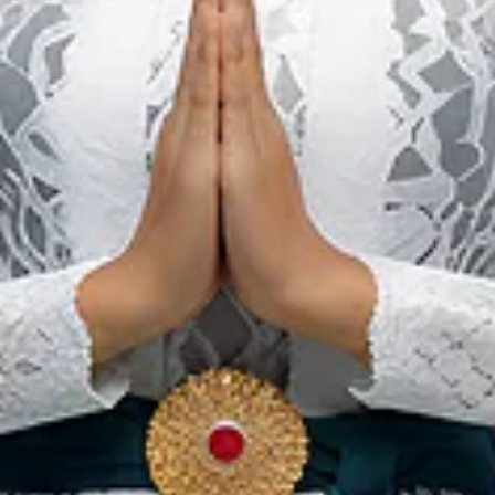
oja: The Magic
Pengalaman
ble to
Rasa: Exploring
xperience
the Flavors of
ndonesian
Balinese
astronomy
Gastronomy
«
‹
1
2
3
›
»