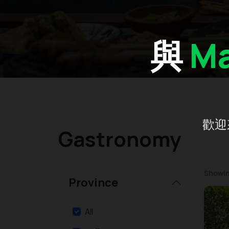
與
Ma
歡迎
Gastronomy
Showing
Province
All