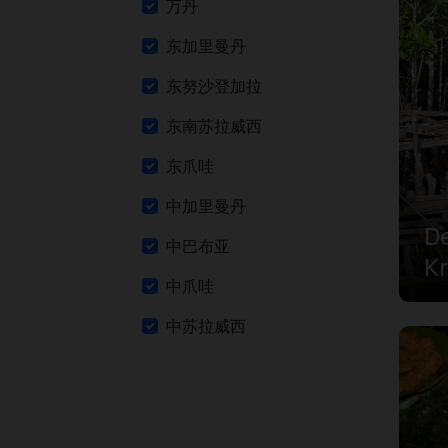
万丹
东加里曼丹
东努沙登加拉
东南苏拉威西
东爪哇
中加里曼丹
D
中巴布亚
Kr
中爪哇
Di
Fl
中苏拉威西
Tr
亚齐
Be
北加里曼丹
北苏拉威西