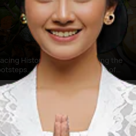
acing Historical
Exploring the
ootsteps
Wonders of
hrough the
Culture and
pice Route
Culinary Heritag
ltural Heritage
in Muaro Jambi
ip