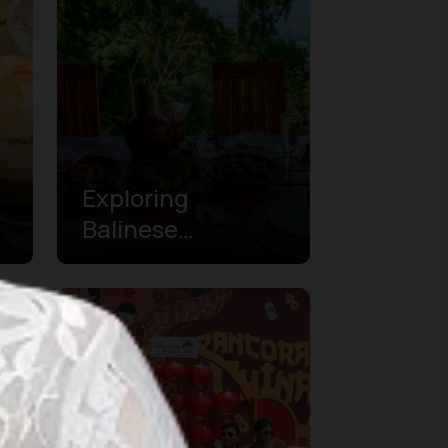
Exploring
Balinese
Gastronomy with
e
Salak Agro Jeep
Village