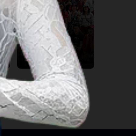
Wisata Kreatif
Jakarta:
Exploring the
Capital's Culinary
Heritage and
Culture