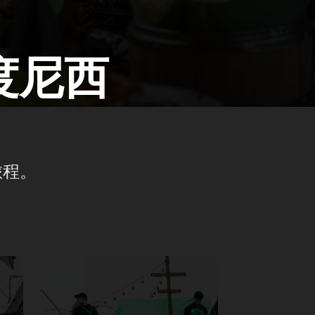
度尼西
旅程。