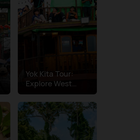
Yok Kita Tour:
Explore West
Kalimantan's
a
Culinary Heritage