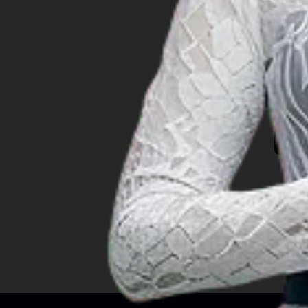
廖内
廖内群岛
日惹
明古鲁
B
Ta
楠榜
E
西加里曼丹
I
西努沙登加拉
G
西南巴布亚
西巴布亚
西爪哇
西苏拉威西