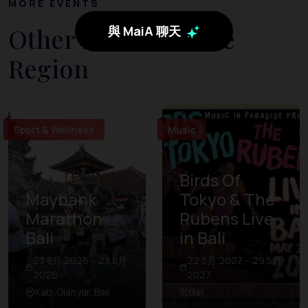
MORE EVENTS
Other Events in The
與 MaiA 聊天
Region
Sport & Wellness
Music
Birds Of
Maybank
Tokyo & The
Marathon
Rubens Live
Bali
in Bali
23 8月 2026 – 23 8月
22 5月 2027 – 29 5月
2026
2027
Kab. Gianyar, Bali
Bali