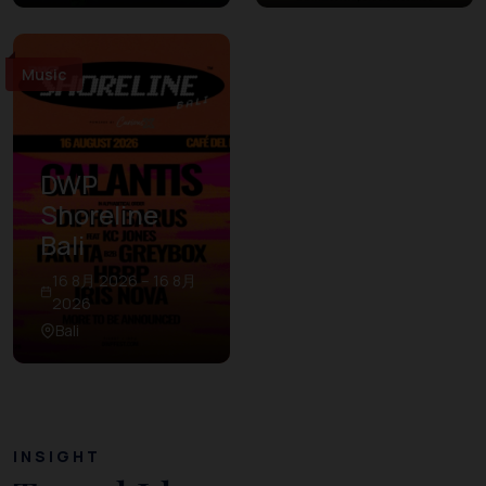
Music
DWP
Shoreline
Bali
16 8月 2026 – 16 8月
2026
Bali
INSIGHT