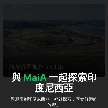
西努沙登加拉（NTB）
與
MaiA
一起探索印
度尼西亞
歡迎來到印度尼西亞，輕鬆探索，享受舒適的
旅程。