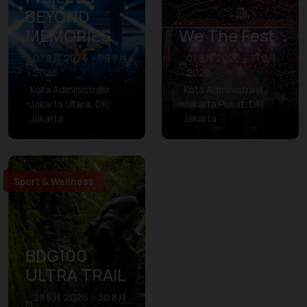
BEYOND
MEMORIES
We The Fest
07 8月 2026 – 09 8月
01 8月 2026 – 31 8月
2026
2026
Kota Administrasi
Kota Administrasi
Jakarta Utara, DKI
Jakarta Pusat, DKI
Jakarta
Jakarta
Sport & Wellness
BDG100
ULTRA TRAIL
28 8月 2026 – 30 8月