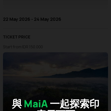
22 May 2026 - 24 May 2026
TICKET PRICE
Start from IDR 150.000
與
MaiA
一起探索印