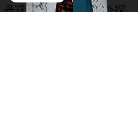
丹戎普丁，驚人的戶外探
險
在船上輕鬆的休憩，看到猴子在叢林間跳躍。公園裡有
大約八種猴子包括非常獨特的長鼻猴，以其獨特的長鼻
子，它肯定會吸引你的注意力。努力去發現野生猩猩穿
梭在植被茂盛的叢林裡。記住，你的眼睛要去尋找鱷
魚，他們也許很難發現，但他們肯定在那裡！以及這一
點，該公園也是超過220種鳥類的棲息之地。
其中一個TanjungPuting的主要景點是露天宿營，紅毛猩
猩保護區。成立於1971作為從國內被捕獲的猩猩的保護
區。今天，這裡仍然是令人驚奇動物的研究中心。在基